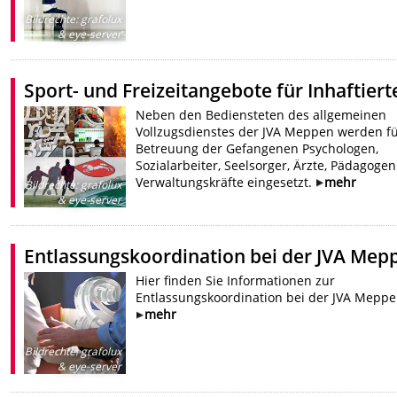
Bildrechte
:
grafolux
& eye-server
Sport- und Freizeitangebote für Inhaftiert
Neben den Bediensteten des allgemeinen
Vollzugsdienstes der JVA Meppen werden fü
Betreuung der Gefangenen Psychologen,
Sozialarbeiter, Seelsorger, Ärzte, Pädagoge
Verwaltungskräfte eingesetzt.
mehr
Bildrechte
:
grafolux
& eye-server
Entlassungskoordination bei der JVA Mep
Hier finden Sie Informationen zur
Entlassungskoordination bei der JVA Mepp
mehr
Bildrechte
:
grafolux
& eye-server